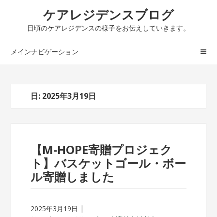
ナ
コ
ケアレジデンスブログ
ビ
ン
日頃のケアレジデンスの様子をお伝えしていきます。
ゲ
テ
ー
ン
メインナビゲーション
シ
ツ
ョ
へ
ン
ス
へ
キ
日: 2025年3月19日
ス
ッ
キ
プ
ッ
プ
【M-HOPE寄贈プロジェク
ト】バスケットゴール・ボー
ル寄贈しました
2025年3月19日