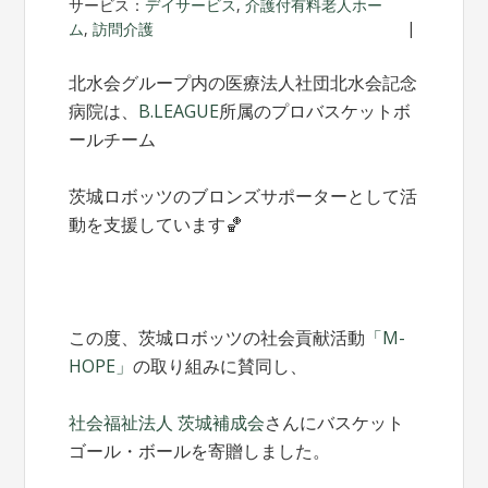
サービス：
デイサービス
,
介護付有料老人ホー
ム
,
訪問介護
北水会グループ内の医療法人社団北水会記念
病院は、
B.LEAGUE
所属のプロバスケットボ
ールチーム
茨城ロボッツのブロンズサポーターとして活
動を支援しています🏀
この度、茨城ロボッツの社会貢献活動
「M-
HOPE」
の取り組みに賛同し、
社会福祉法人 茨城補成会
さんにバスケット
ゴール・ボールを寄贈しました。