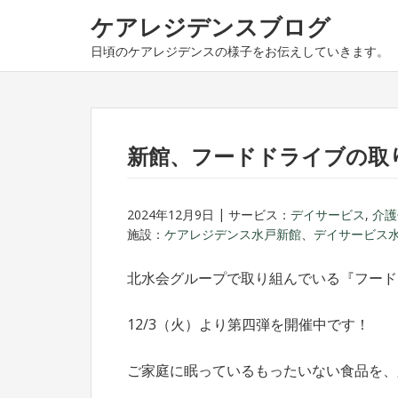
ナ
コ
ケアレジデンスブログ
ビ
ン
日頃のケアレジデンスの様子をお伝えしていきます。
ゲ
テ
ー
ン
シ
ツ
ョ
へ
ン
ス
新館、フードドライブの取
へ
キ
ス
ッ
2024年12月9日
サービス：
デイサービス
,
介護
キ
プ
施設：
ケアレジデンス水戸新館
、
デイサービス
ッ
プ
北水会グループで取り組んでいる『フード
12/3（火）より第四弾を開催中です！
ご家庭に眠っているもったいない食品を、