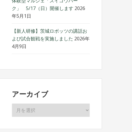
体験型マルシェ「スイコウパー
ク」 5/17（日）開催します
2026
年5月1日
【新人研修】茨城ロボッツの講話お
よび試合観戦を実施しました
2026年
4月9日
アーカイブ
ア
ー
カ
イ