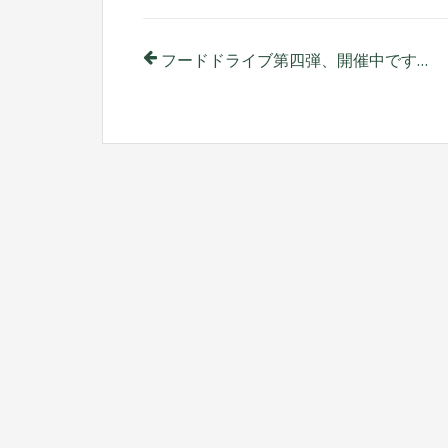
投
フードドライブ第四弾、開催中です！
稿
ナ
ビ
ゲ
ー
シ
ョ
ン