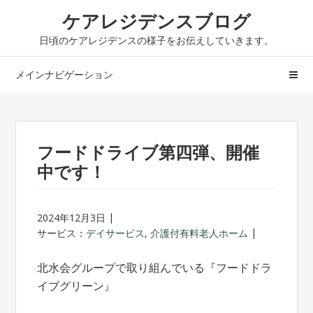
ナ
コ
ケアレジデンスブログ
ビ
ン
日頃のケアレジデンスの様子をお伝えしていきます。
ゲ
テ
ー
ン
メインナビゲーション
シ
ツ
ョ
へ
ン
ス
へ
キ
フードドライブ第四弾、開催
ス
ッ
中です！
キ
プ
ッ
プ
2024年12月3日
サービス：
デイサービス
,
介護付有料老人ホーム
北水会グループで取り組んでいる『フードドラ
イブグリーン』