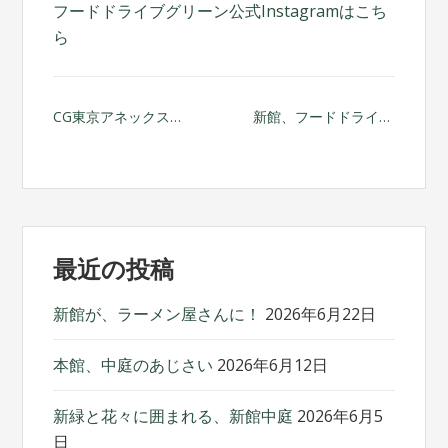
フードドライブグリーン公式Instagramはこち
ら
投
CG東京アネックス別館プラス、オープン！
新館、フードドライブの取り組み
稿
ナ
ビ
最近の投稿
ゲ
ー
新館が、ラーメン屋さんに！
2026年6月22日
シ
本館、中庭のあじさい
2026年6月12日
ョ
新緑と花々に囲まれる、新館中庭
2026年6月5
ン
日