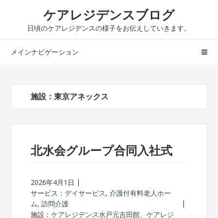
ナ
コ
ケアレジデンスブログ
ビ
ン
日頃のケアレジデンスの様子をお伝えしていきます。
ゲ
テ
ー
ン
メインナビゲーション
シ
ツ
ョ
へ
ン
ス
へ
キ
施設：東京アネックス
ス
ッ
キ
プ
ッ
プ
北水会グループ合同入社式
2026年4月1日
サービス：
デイサービス
,
介護付有料老人ホー
ム
,
訪問介護
施設：
ケアレジデンス水戸元吉田館
、
ケアレジ