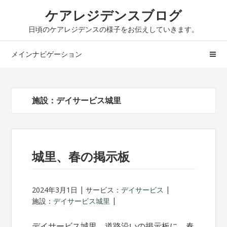
ナ
コ
ケアレジデンスブログ
ビ
ン
日頃のケアレジデンスの様子をお伝えしていきます。
ゲ
テ
ー
ン
メインナビゲーション
シ
ツ
ョ
へ
ン
ス
へ
キ
施設：デイサービス城里
ス
ッ
キ
プ
ッ
プ
城里、春の掲示板
2024年3月1日
サービス：
デイサービス
施設：
デイサービス城里
デイサービス城里、道路沿いの掲示板に、春