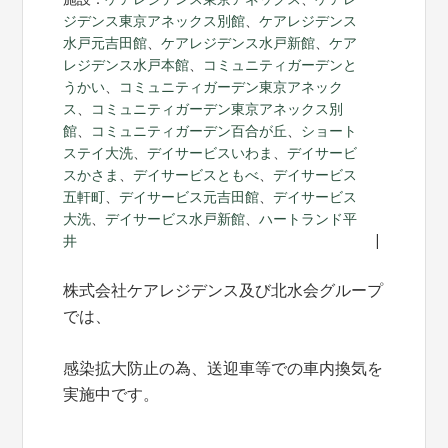
ジデンス東京アネックス別館
、
ケアレジデンス
水戸元吉田館
、
ケアレジデンス水戸新館
、
ケア
レジデンス水戸本館
、
コミュニティガーデンと
うかい
、
コミュニティガーデン東京アネック
ス
、
コミュニティガーデン東京アネックス別
館
、
コミュニティガーデン百合が丘
、
ショート
ステイ大洗
、
デイサービスいわま
、
デイサービ
スかさま
、
デイサービスともべ
、
デイサービス
五軒町
、
デイサービス元吉田館
、
デイサービス
大洗
、
デイサービス水戸新館
、
ハートランド平
井
株式会社ケアレジデンス及び北水会グループ
では、
感染拡大防止の為、送迎車等での車内換気を
実施中です。