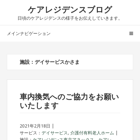
ナ
コ
ケアレジデンスブログ
ビ
ン
日頃のケアレジデンスの様子をお伝えしていきます。
ゲ
テ
ー
ン
メインナビゲーション
シ
ツ
ョ
へ
ン
ス
へ
キ
施設：デイサービスかさま
ス
ッ
キ
プ
ッ
プ
車内換気へのご協力をお願い
いたします
2021年2月18日
サービス：
デイサービス
,
介護付有料老人ホーム
施設：
ケアレジデンス東京アネックス
、
ケアレ