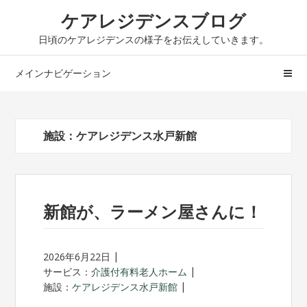
ナ
コ
ケアレジデンスブログ
ビ
ン
日頃のケアレジデンスの様子をお伝えしていきます。
ゲ
テ
ー
ン
メインナビゲーション
シ
ツ
ョ
へ
ン
ス
へ
キ
施設：ケアレジデンス水戸新館
ス
ッ
キ
プ
ッ
プ
新館が、ラーメン屋さんに！
2026年6月22日
サービス：
介護付有料老人ホーム
施設：
ケアレジデンス水戸新館