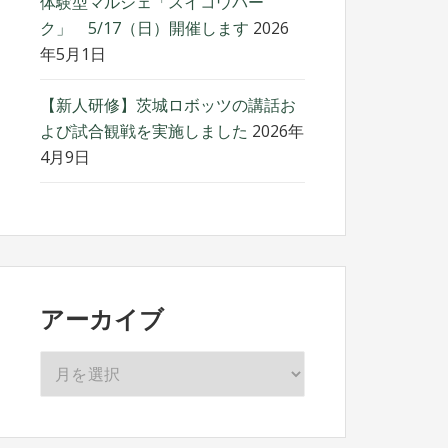
体験型マルシェ「スイコウパー
ク」 5/17（日）開催します
2026
年5月1日
【新人研修】茨城ロボッツの講話お
よび試合観戦を実施しました
2026年
4月9日
アーカイブ
ア
ー
カ
イ