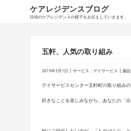
ナ
コ
ケアレジデンスブログ
ビ
ン
日頃のケアレジデンスの様子をお伝えしていきます。
ゲ
テ
ー
ン
シ
ツ
ョ
へ
ン
ス
五軒、人気の取り組み
へ
キ
ス
ッ
2019年3月1日
サービス：
デイサービス
施設
キ
プ
ッ
デイサービスセンター五軒町の取り組みの
プ
好きなことを楽しみながら、あなたの「出
特にご紹介したいのが、「ものづくり」と