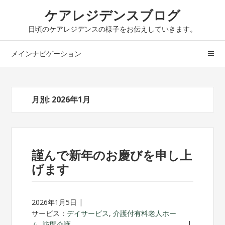
ナ
コ
ケアレジデンスブログ
ビ
ン
日頃のケアレジデンスの様子をお伝えしていきます。
ゲ
テ
ー
ン
メインナビゲーション
シ
ツ
ョ
へ
ン
ス
へ
キ
月別: 2026年1月
ス
ッ
キ
プ
ッ
プ
謹んで新年のお慶びを申し上
げます
2026年1月5日
サービス：
デイサービス
,
介護付有料老人ホー
ム
,
訪問介護