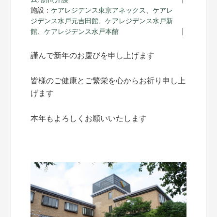
施設：
ケアレジデンス東京アネックス
、
ケアレ
ジデンス水戸元吉田館
、
ケアレジデンス水戸新
館
、
ケアレジデンス水戸本館
謹んで新年のお慶びを申し上げます
皆様のご健康とご繁栄を心からお祈り申し上
げます
本年もよろしくお願いいたします