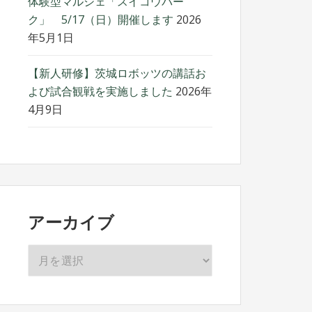
体験型マルシェ「スイコウパー
ク」 5/17（日）開催します
2026
年5月1日
【新人研修】茨城ロボッツの講話お
よび試合観戦を実施しました
2026年
4月9日
アーカイブ
ア
ー
カ
イ