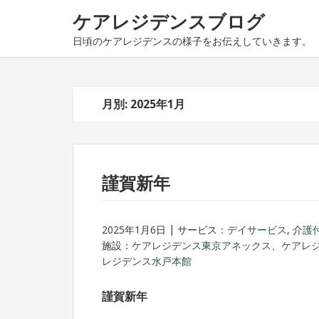
ナ
コ
ケアレジデンスブログ
ビ
ン
日頃のケアレジデンスの様子をお伝えしていきます。
ゲ
テ
ー
ン
シ
ツ
ョ
へ
月別: 2025年1月
ン
ス
へ
キ
ス
ッ
キ
プ
謹賀新年
ッ
プ
2025年1月6日
サービス：
デイサービス
,
介護
施設：
ケアレジデンス東京アネックス
、
ケアレ
レジデンス水戸本館
謹賀新年