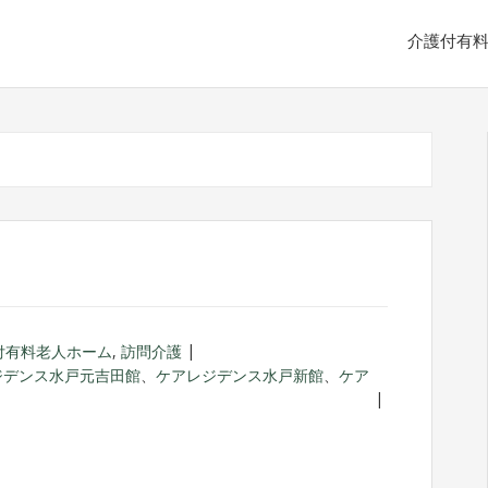
介護付有
付有料老人ホーム
,
訪問介護
ジデンス水戸元吉田館
、
ケアレジデンス水戸新館
、
ケア