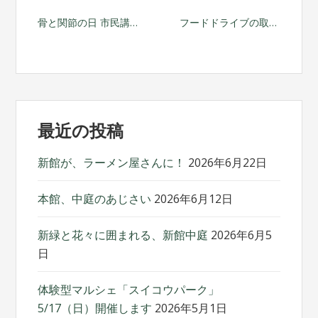
投
骨と関節の日 市民講座10/5(日)開催
フードドライブの取り組み
稿
ナ
ビ
最近の投稿
ゲ
ー
新館が、ラーメン屋さんに！
2026年6月22日
シ
本館、中庭のあじさい
2026年6月12日
ョ
新緑と花々に囲まれる、新館中庭
2026年6月5
ン
日
体験型マルシェ「スイコウパーク」
5/17（日）開催します
2026年5月1日