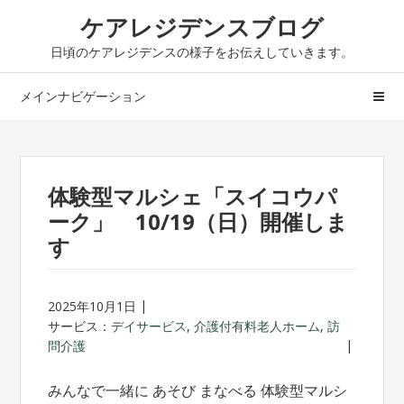
ナ
コ
ケアレジデンスブログ
ビ
ン
日頃のケアレジデンスの様子をお伝えしていきます。
ゲ
テ
ー
ン
メインナビゲーション
シ
ツ
ョ
へ
ン
ス
へ
キ
体験型マルシェ「スイコウパ
ス
ッ
ーク」 10/19（日）開催しま
キ
プ
す
ッ
プ
2025年10月1日
サービス：
デイサービス
,
介護付有料老人ホーム
,
訪
問介護
みんなで一緒に あそび まなべる 体験型マルシ