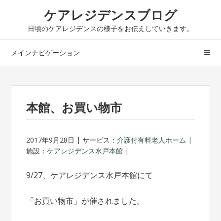
ナ
コ
ケアレジデンスブログ
ビ
ン
日頃のケアレジデンスの様子をお伝えしていきます。
ゲ
テ
ー
ン
メインナビゲーション
シ
ツ
ョ
へ
ン
ス
へ
キ
本館、お買い物市
ス
ッ
キ
プ
ッ
2017年9月28日
サービス：
介護付有料老人ホーム
プ
施設：
ケアレジデンス水戸本館
9/27、ケアレジデンス水戸本館にて
「お買い物市」が催されました。