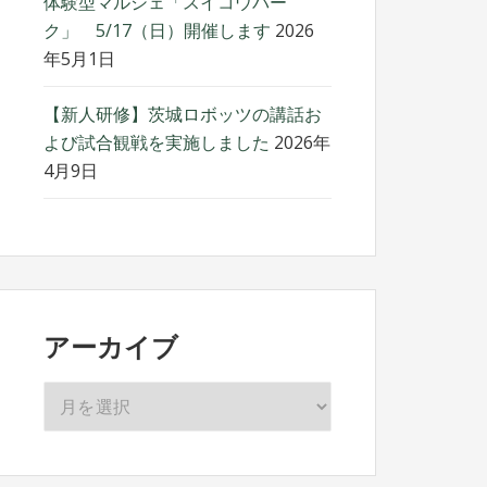
体験型マルシェ「スイコウパー
ク」 5/17（日）開催します
2026
年5月1日
【新人研修】茨城ロボッツの講話お
よび試合観戦を実施しました
2026年
4月9日
アーカイブ
ア
ー
カ
イ