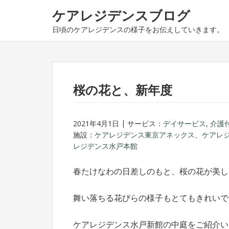
ナ
コ
ケアレジデンスブログ
ビ
ン
日頃のケアレジデンスの様子をお伝えしていきます。
ゲ
テ
ー
ン
シ
ツ
ョ
へ
ン
ス
桜の花と、新年度
へ
キ
ス
ッ
2021年4月1日
サービス：
デイサービス
,
介護
キ
プ
施設：
ケアレジデンス東京アネックス
、
ケアレ
ッ
レジデンス水戸本館
プ
春たけなわの日差しのもと、桜の花が美し
舞い落ちる花びらの様子もとてもきれいで
ケアレジデンス水戸新館の中庭をご紹介い