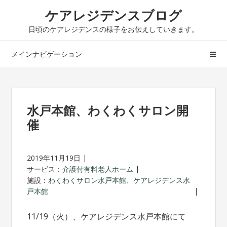
ナ
コ
ケアレジデンスブログ
ビ
ン
日頃のケアレジデンスの様子をお伝えしていきます。
ゲ
テ
ー
ン
メインナビゲーション
シ
ツ
ョ
へ
ン
ス
へ
キ
水戸本館、わくわくサロン開
ス
ッ
催
キ
プ
ッ
プ
2019年11月19日
サービス：
介護付有料老人ホーム
施設：
わくわくサロン水戸本館
、
ケアレジデンス水
戸本館
11/19（火）、ケアレジデンス水戸本館にて