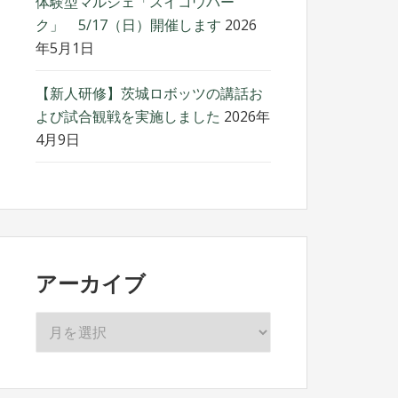
体験型マルシェ「スイコウパー
ク」 5/17（日）開催します
2026
年5月1日
【新人研修】茨城ロボッツの講話お
よび試合観戦を実施しました
2026年
4月9日
アーカイブ
ア
ー
カ
イ