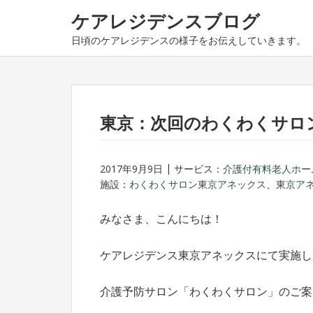
ナ
コ
ケアレジデンスブログ
ビ
ン
日頃のケアレジデンスの様子をお伝えしていきます。
ゲ
テ
ー
ン
シ
ツ
ョ
へ
ン
ス
東京：次回のわくわくサロ
へ
キ
ス
ッ
2017年9月9日
サービス：
介護付有料老人ホー
キ
プ
施設：
わくわくサロン東京アネックス
、
東京ア
ッ
プ
みなさま、こんにちは！
ケアレジデンス東京アネックスにて実施し
介護予防サロン「わくわくサロン」のご案