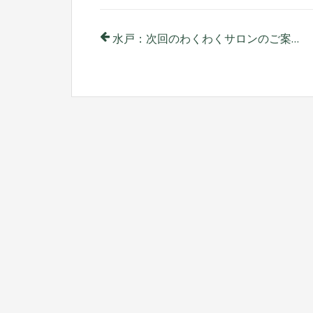
投
水戸：次回のわくわくサロンのご案内
稿
ナ
ビ
ゲ
ー
シ
ョ
ン